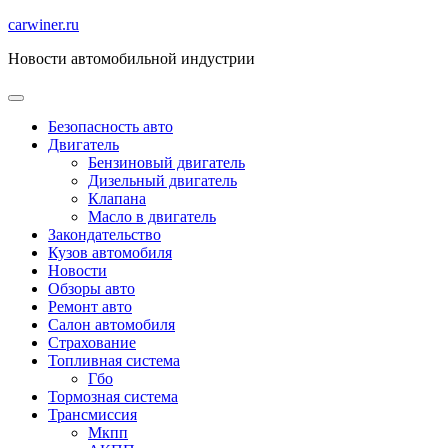
Перейти
carwiner.ru
к
Новости автомобильной индустрии
содержимому
Безопасность авто
Двигатель
Бензиновый двигатель
Дизельный двигатель
Клапана
Масло в двигатель
Закондательство
Кузов автомобиля
Новости
Обзоры авто
Ремонт авто
Салон автомобиля
Страхование
Топливная система
Гбо
Тормозная система
Трансмиссия
Мкпп