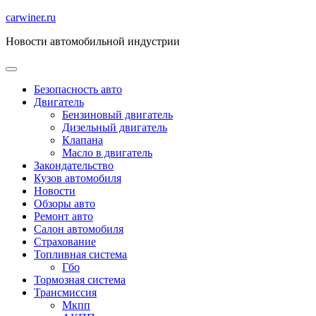
Перейти
carwiner.ru
к
Новости автомобильной индустрии
содержимому
Безопасность авто
Двигатель
Бензиновый двигатель
Дизельный двигатель
Клапана
Масло в двигатель
Закондательство
Кузов автомобиля
Новости
Обзоры авто
Ремонт авто
Салон автомобиля
Страхование
Топливная система
Гбо
Тормозная система
Трансмиссия
Мкпп