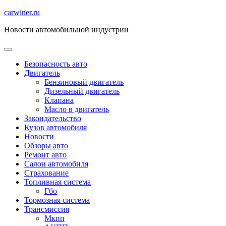
Перейти
carwiner.ru
к
Новости автомобильной индустрии
содержимому
Безопасность авто
Двигатель
Бензиновый двигатель
Дизельный двигатель
Клапана
Масло в двигатель
Закондательство
Кузов автомобиля
Новости
Обзоры авто
Ремонт авто
Салон автомобиля
Страхование
Топливная система
Гбо
Тормозная система
Трансмиссия
Мкпп