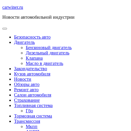
Перейти
carwiner.ru
к
Новости автомобильной индустрии
содержимому
Безопасность авто
Двигатель
Бензиновый двигатель
Дизельный двигатель
Клапана
Масло в двигатель
Закондательство
Кузов автомобиля
Новости
Обзоры авто
Ремонт авто
Салон автомобиля
Страхование
Топливная система
Гбо
Тормозная система
Трансмиссия
Мкпп