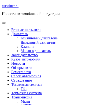
Перейти
carwiner.ru
к
Новости автомобильной индустрии
содержимому
Безопасность авто
Двигатель
Бензиновый двигатель
Дизельный двигатель
Клапана
Масло в двигатель
Закондательство
Кузов автомобиля
Новости
Обзоры авто
Ремонт авто
Салон автомобиля
Страхование
Топливная система
Гбо
Тормозная система
Трансмиссия
Мкпп