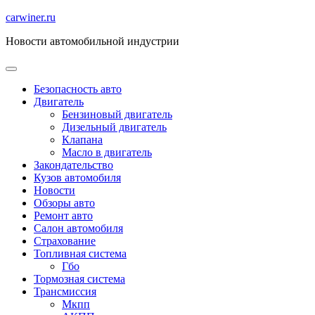
Перейти
carwiner.ru
к
Новости автомобильной индустрии
содержимому
Безопасность авто
Двигатель
Бензиновый двигатель
Дизельный двигатель
Клапана
Масло в двигатель
Закондательство
Кузов автомобиля
Новости
Обзоры авто
Ремонт авто
Салон автомобиля
Страхование
Топливная система
Гбо
Тормозная система
Трансмиссия
Мкпп