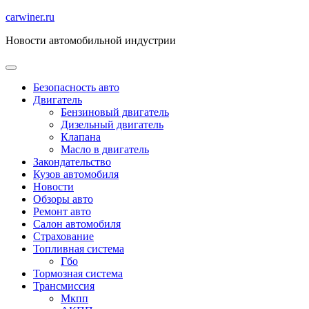
Перейти
carwiner.ru
к
Новости автомобильной индустрии
содержимому
Безопасность авто
Двигатель
Бензиновый двигатель
Дизельный двигатель
Клапана
Масло в двигатель
Закондательство
Кузов автомобиля
Новости
Обзоры авто
Ремонт авто
Салон автомобиля
Страхование
Топливная система
Гбо
Тормозная система
Трансмиссия
Мкпп