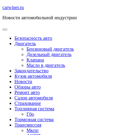
Перейти
carwiner.ru
к
Новости автомобильной индустрии
содержимому
Безопасность авто
Двигатель
Бензиновый двигатель
Дизельный двигатель
Клапана
Масло в двигатель
Закондательство
Кузов автомобиля
Новости
Обзоры авто
Ремонт авто
Салон автомобиля
Страхование
Топливная система
Гбо
Тормозная система
Трансмиссия
Мкпп