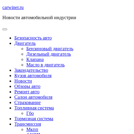
Перейти
carwiner.ru
к
Новости автомобильной индустрии
содержимому
Безопасность авто
Двигатель
Бензиновый двигатель
Дизельный двигатель
Клапана
Масло в двигатель
Закондательство
Кузов автомобиля
Новости
Обзоры авто
Ремонт авто
Салон автомобиля
Страхование
Топливная система
Гбо
Тормозная система
Трансмиссия
Мкпп