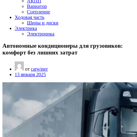
АКПП
Вариатор
Сцепление
Ходовая часть
Шины и диски
Электрика
Электроника
Автономные кондиционеры для грузовиков:
комфорт без лишних затрат
от
carwiner
13 января 2025