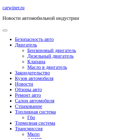
Перейти
carwiner.ru
к
Новости автомобильной индустрии
содержимому
Безопасность авто
Двигатель
Бензиновый двигатель
Дизельный двигатель
Клапана
Масло в двигатель
Закондательство
Кузов автомобиля
Новости
Обзоры авто
Ремонт авто
Салон автомобиля
Страхование
Топливная система
Гбо
Тормозная система
Трансмиссия
Мкпп