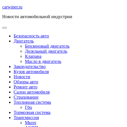
Перейти
carwiner.ru
к
Новости автомобильной индустрии
содержимому
Безопасность авто
Двигатель
Бензиновый двигатель
Дизельный двигатель
Клапана
Масло в двигатель
Закондательство
Кузов автомобиля
Новости
Обзоры авто
Ремонт авто
Салон автомобиля
Страхование
Топливная система
Гбо
Тормозная система
Трансмиссия
Мкпп