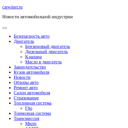
Перейти
carwiner.ru
к
Новости автомобильной индустрии
содержимому
Безопасность авто
Двигатель
Бензиновый двигатель
Дизельный двигатель
Клапана
Масло в двигатель
Закондательство
Кузов автомобиля
Новости
Обзоры авто
Ремонт авто
Салон автомобиля
Страхование
Топливная система
Гбо
Тормозная система
Трансмиссия
Мкпп