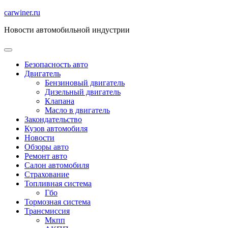
Перейти
carwiner.ru
к
Новости автомобильной индустрии
содержимому
Безопасность авто
Двигатель
Бензиновый двигатель
Дизельный двигатель
Клапана
Масло в двигатель
Закондательство
Кузов автомобиля
Новости
Обзоры авто
Ремонт авто
Салон автомобиля
Страхование
Топливная система
Гбо
Тормозная система
Трансмиссия
Мкпп