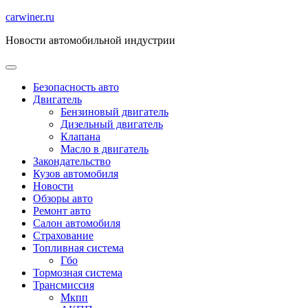
Перейти
carwiner.ru
к
Новости автомобильной индустрии
содержимому
Безопасность авто
Двигатель
Бензиновый двигатель
Дизельный двигатель
Клапана
Масло в двигатель
Закондательство
Кузов автомобиля
Новости
Обзоры авто
Ремонт авто
Салон автомобиля
Страхование
Топливная система
Гбо
Тормозная система
Трансмиссия
Мкпп