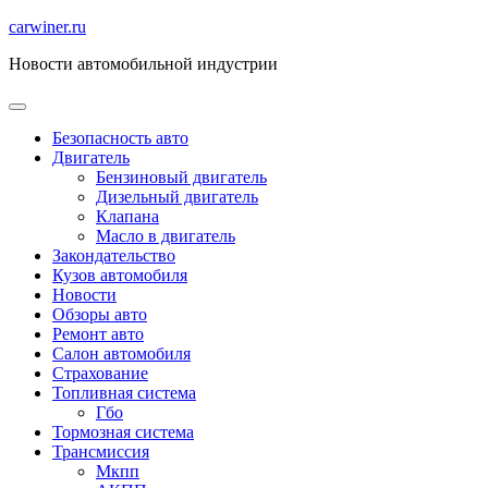
Перейти
carwiner.ru
к
Новости автомобильной индустрии
содержимому
Безопасность авто
Двигатель
Бензиновый двигатель
Дизельный двигатель
Клапана
Масло в двигатель
Закондательство
Кузов автомобиля
Новости
Обзоры авто
Ремонт авто
Салон автомобиля
Страхование
Топливная система
Гбо
Тормозная система
Трансмиссия
Мкпп