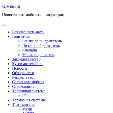
Перейти
carwiner.ru
к
Новости автомобильной индустрии
содержимому
Безопасность авто
Двигатель
Бензиновый двигатель
Дизельный двигатель
Клапана
Масло в двигатель
Закондательство
Кузов автомобиля
Новости
Обзоры авто
Ремонт авто
Салон автомобиля
Страхование
Топливная система
Гбо
Тормозная система
Трансмиссия
Мкпп