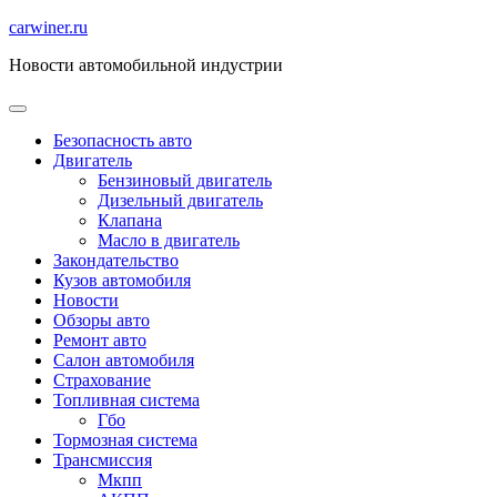
Перейти
carwiner.ru
к
Новости автомобильной индустрии
содержимому
Безопасность авто
Двигатель
Бензиновый двигатель
Дизельный двигатель
Клапана
Масло в двигатель
Закондательство
Кузов автомобиля
Новости
Обзоры авто
Ремонт авто
Салон автомобиля
Страхование
Топливная система
Гбо
Тормозная система
Трансмиссия
Мкпп