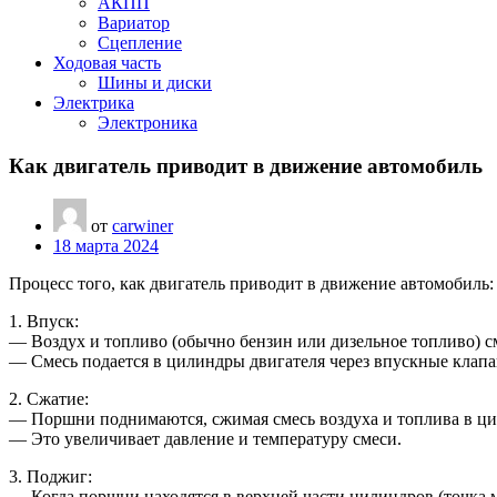
АКПП
Вариатор
Сцепление
Ходовая часть
Шины и диски
Электрика
Электроника
Как двигатель приводит в движение автомобиль
от
carwiner
18 марта 2024
Процесс того, как двигатель приводит в движение автомобиль:
1. Впуск:
— Воздух и топливо (обычно бензин или дизельное топливо) с
— Смесь подается в цилиндры двигателя через впускные клап
2. Сжатие:
— Поршни поднимаются, сжимая смесь воздуха и топлива в ци
— Это увеличивает давление и температуру смеси.
3. Поджиг:
— Когда поршни находятся в верхней части цилиндров (точка м