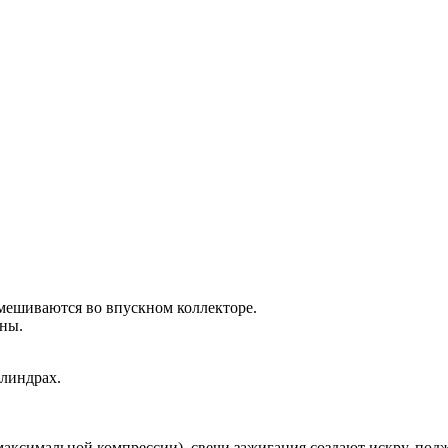
мешиваются во впускном коллекторе.
аны.
линдрах.
аксимальной компрессии), свечи зажигания создают искру, подж