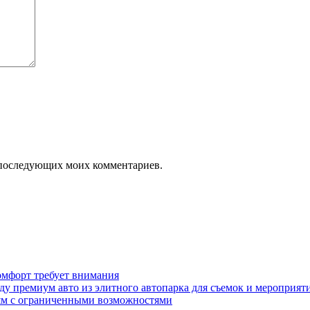
ля последующих моих комментариев.
омфорт требует внимания
у премиум авто из элитного автопарка для съемок и мероприят
дям с ограниченными возможностями