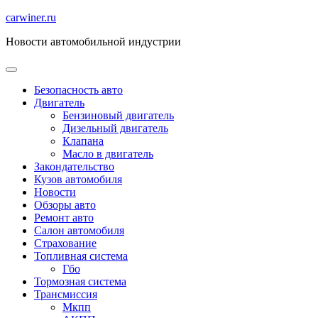
Перейти
carwiner.ru
к
Новости автомобильной индустрии
содержимому
Безопасность авто
Двигатель
Бензиновый двигатель
Дизельный двигатель
Клапана
Масло в двигатель
Закондательство
Кузов автомобиля
Новости
Обзоры авто
Ремонт авто
Салон автомобиля
Страхование
Топливная система
Гбо
Тормозная система
Трансмиссия
Мкпп