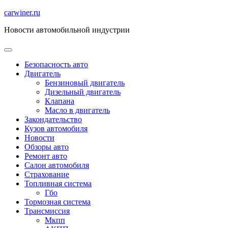
Перейти
carwiner.ru
к
Новости автомобильной индустрии
содержимому
Безопасность авто
Двигатель
Бензиновый двигатель
Дизельный двигатель
Клапана
Масло в двигатель
Закондательство
Кузов автомобиля
Новости
Обзоры авто
Ремонт авто
Салон автомобиля
Страхование
Топливная система
Гбо
Тормозная система
Трансмиссия
Мкпп