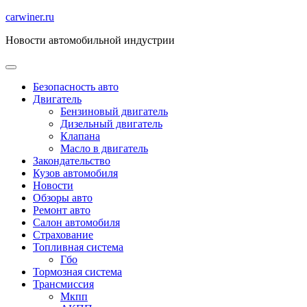
Перейти
carwiner.ru
к
Новости автомобильной индустрии
содержимому
Безопасность авто
Двигатель
Бензиновый двигатель
Дизельный двигатель
Клапана
Масло в двигатель
Закондательство
Кузов автомобиля
Новости
Обзоры авто
Ремонт авто
Салон автомобиля
Страхование
Топливная система
Гбо
Тормозная система
Трансмиссия
Мкпп