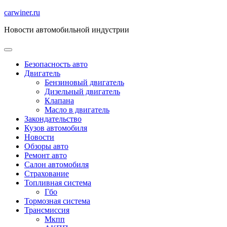
Перейти
carwiner.ru
к
Новости автомобильной индустрии
содержимому
Безопасность авто
Двигатель
Бензиновый двигатель
Дизельный двигатель
Клапана
Масло в двигатель
Закондательство
Кузов автомобиля
Новости
Обзоры авто
Ремонт авто
Салон автомобиля
Страхование
Топливная система
Гбо
Тормозная система
Трансмиссия
Мкпп