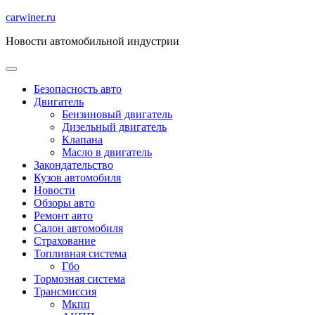
Перейти
carwiner.ru
к
Новости автомобильной индустрии
содержимому
Безопасность авто
Двигатель
Бензиновый двигатель
Дизельный двигатель
Клапана
Масло в двигатель
Закондательство
Кузов автомобиля
Новости
Обзоры авто
Ремонт авто
Салон автомобиля
Страхование
Топливная система
Гбо
Тормозная система
Трансмиссия
Мкпп