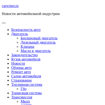
Перейти
carwiner.ru
к
Новости автомобильной индустрии
содержимому
Безопасность авто
Двигатель
Бензиновый двигатель
Дизельный двигатель
Клапана
Масло в двигатель
Закондательство
Кузов автомобиля
Новости
Обзоры авто
Ремонт авто
Салон автомобиля
Страхование
Топливная система
Гбо
Тормозная система
Трансмиссия
Мкпп