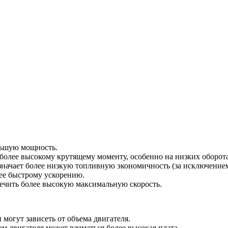
льшую мощность.
более высокому крутящему моменту, особенно на низких оборота
значает более низкую топливную экономичность (за исключение
лее быстрому ускорению.
ечить более высокую максимальную скорость.
могут зависеть от объема двигателя.
м двигателя может взиматься более высокая плата.