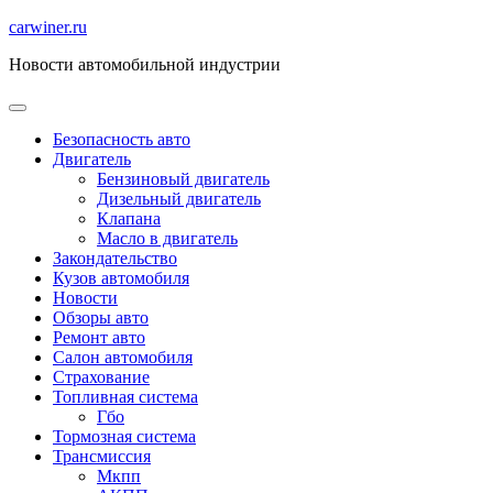
Перейти
carwiner.ru
к
Новости автомобильной индустрии
содержимому
Безопасность авто
Двигатель
Бензиновый двигатель
Дизельный двигатель
Клапана
Масло в двигатель
Закондательство
Кузов автомобиля
Новости
Обзоры авто
Ремонт авто
Салон автомобиля
Страхование
Топливная система
Гбо
Тормозная система
Трансмиссия
Мкпп