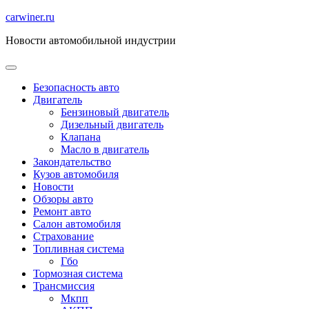
Перейти
carwiner.ru
к
Новости автомобильной индустрии
содержимому
Безопасность авто
Двигатель
Бензиновый двигатель
Дизельный двигатель
Клапана
Масло в двигатель
Закондательство
Кузов автомобиля
Новости
Обзоры авто
Ремонт авто
Салон автомобиля
Страхование
Топливная система
Гбо
Тормозная система
Трансмиссия
Мкпп