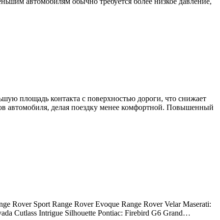
еньшим автомобилям обычно требуется более низкое давление,
шую площадь контакта с поверхностью дороги, что снижает
зов автомобиля, делая поездку менее комфортной. Повышенный
nge Rover Sport Range Rover Evoque Range Rover Velar Maserati:
a Cutlass Intrigue Silhouette Pontiac: Firebird G6 Grand…