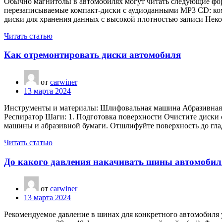
Обычно магнитолы в автомобилях могут читать следующие фо
перезаписываемые компакт-диски с аудиоданными MP3 CD: к
диски для хранения данных с высокой плотностью записи Нек
Читать статью
Как отремонтировать диски автомобиля
от
carwiner
13 марта 2024
Инструменты и материалы: Шлифовальная машина Абразивная б
Респиратор Шаги: 1. Подготовка поверхности Очистите диск
машины и абразивной бумаги. Отшлифуйте поверхность до гла
Читать статью
До какого давления накачивать шины автомобил
от
carwiner
13 марта 2024
Рекомендуемое давление в шинах для конкретного автомобиля 