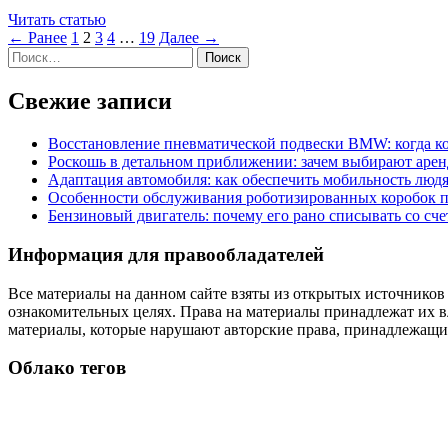
Читать статью
← Ранее
1
2
3
4
…
19
Далее →
Найти:
Свежие записи
Восстановление пневматической подвески BMW: когда к
Роскошь в детальном приближении: зачем выбирают аренд
Адаптация автомобиля: как обеспечить мобильность лю
Особенности обслуживания роботизированных коробок пе
Бензиновый двигатель: почему его рано списывать со сч
Информация для правообладателей
Все материалы на данном сайте взяты из открытых источников
ознакомительных целях. Права на материалы принадлежат их в
материалы, которые нарушают авторские права, принадлежащие
Облако тегов