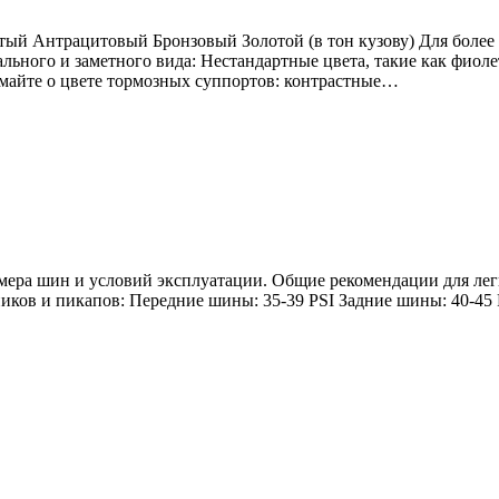
стый Антрацитовый Бронзовый Золотой (в тон кузову) Для боле
ного и заметного вида: Нестандартные цвета, такие как фиол
айте о цвете тормозных суппортов: контрастные…
азмера шин и условий эксплуатации. Общие рекомендации для ле
иков и пикапов: Передние шины: 35-39 PSI Задние шины: 40-45