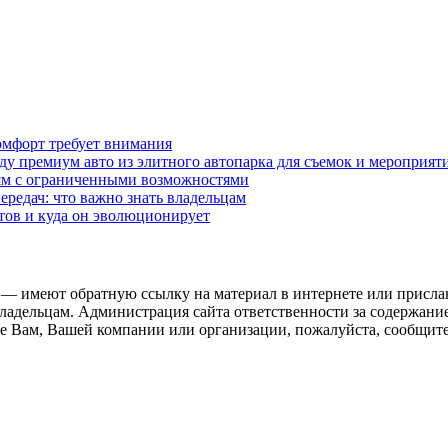
омфорт требует внимания
у премиум авто из элитного автопарка для съемок и мероприят
дям с ограниченными возможностями
редач: что важно знать владельцам
етов и куда он эволюционирует
 — имеют обратную ссылку на материал в интернете или присла
ладельцам. Администрация сайта ответственности за содержание
 Вам, Вашей компании или организации, пожалуйста, сообщите 