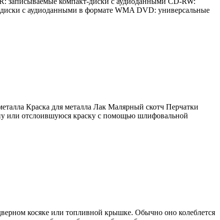
-R: записываемые компакт-диски с аудиоданными CD-RW:
-диски с аудиоданными в формате WMA DVD: универсальные
металла Краска для металла Лак Малярный скотч Перчатки
ину или отслоившуюся краску с помощью шлифовальной
 дверном косяке или топливной крышке. Обычно оно колеблется