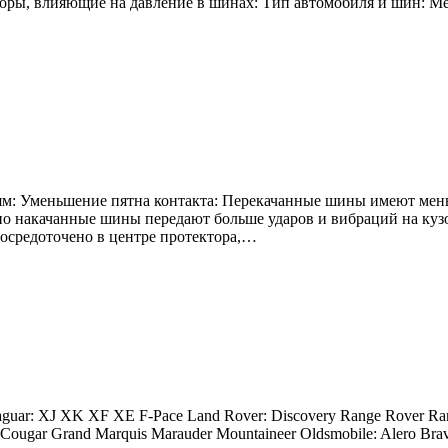
кторы, влияющие на давление в шинах: Тип автомобиля и шин: М
м: Уменьшение пятна контакта: Перекачанные шины имеют мень
рно накачанные шины передают больше ударов и вибраций на ку
сосредоточено в центре протектора,…
Jaguar: XJ XK XF XE F-Pace Land Rover: Discovery Range Rover Ra
ougar Grand Marquis Marauder Mountaineer Oldsmobile: Alero Bravad