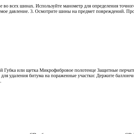
ие во всех шинах. Используйте манометр для определения точног
емое давление. 3. Осмотрите шины на предмет повреждений. Пр
ой Губка или щетка Микрофибровое полотенце Защитные перчатк
о для удаления битума на пораженные участки: Держите баллонч
…