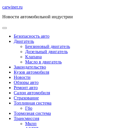
Перейти
carwiner.ru
к
Новости автомобильной индустрии
содержимому
Безопасность авто
Двигатель
Бензиновый двигатель
Дизельный двигатель
Клапана
Масло в двигатель
Закондательство
Кузов автомобиля
Новости
Обзоры авто
Ремонт авто
Салон автомобиля
Страхование
Топливная система
Гбо
Тормозная система
Трансмиссия
Мкпп