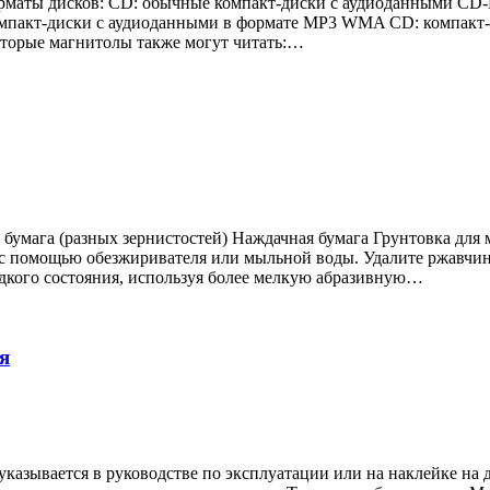
рматы дисков: CD: обычные компакт-диски с аудиоданными CD
омпакт-диски с аудиоданными в формате MP3 WMA CD: компакт
оторые магнитолы также могут читать:…
умага (разных зернистостей) Наждачная бумага Грунтовка для 
и с помощью обезжиривателя или мыльной воды. Удалите ржавч
дкого состояния, используя более мелкую абразивную…
я
указывается в руководстве по эксплуатации или на наклейке на