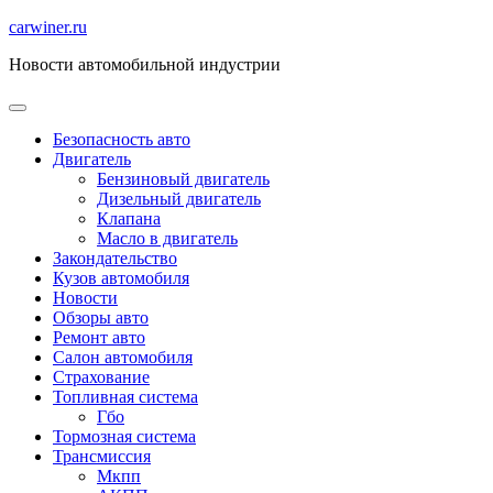
Перейти
carwiner.ru
к
Новости автомобильной индустрии
содержимому
Безопасность авто
Двигатель
Бензиновый двигатель
Дизельный двигатель
Клапана
Масло в двигатель
Закондательство
Кузов автомобиля
Новости
Обзоры авто
Ремонт авто
Салон автомобиля
Страхование
Топливная система
Гбо
Тормозная система
Трансмиссия
Мкпп