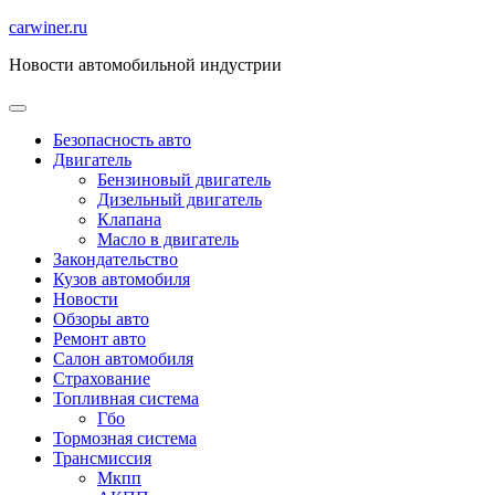
Перейти
carwiner.ru
к
Новости автомобильной индустрии
содержимому
Безопасность авто
Двигатель
Бензиновый двигатель
Дизельный двигатель
Клапана
Масло в двигатель
Закондательство
Кузов автомобиля
Новости
Обзоры авто
Ремонт авто
Салон автомобиля
Страхование
Топливная система
Гбо
Тормозная система
Трансмиссия
Мкпп